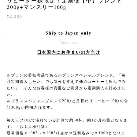
リピーター様限定！定期便【中】ブレンド
200g+マンスリー100g
¥2,200
Ship to Japan only
Add to cart
日本国内にお住まいの方向け
ルブランの看板商品であるルブランスペシャルブレンド。「毎
月定期購入したい、でも気分を変えて他のコーヒーも飲んでみ
たい」…そんなお客様の貴重なご意見から定期購入を始めまし
た。
ルブランスペシャルブレンド200gと月替わりコーヒー100gの合
計300gが同梱されます。
毎カップ10gで淹れている計算で約30杯、約1か月の量となりま
す。（お１人様計算）
通常価格￥1985～￥2085相当が⇒送料込みで￥1900となりま