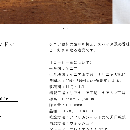
ッドマ
ケニア独特の酸味を抑え、スパイス系の香
ヒー好きも唸る逸品です。
【コーヒー豆について】
生産国：ケニア
生産地域：ケニア山南部 キリニャガ地区
農園名：650～700件の小作農家による。
収穫期：11月～1月
精製工場：リアキニア工場 キアムブ工場
able
標高：1,750ｍ～1,800ｍ
降水量：1,200mm
品種：SL28、RUIRU11
け
乾燥方法：アフリカンベットにて天日乾燥
精製方法：ウォッシュド
グレード：プレミアムＡＡ TOP