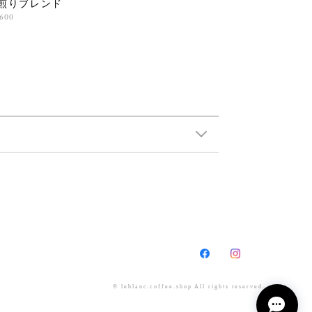
煎りブレンド
,600
© leblanc.coffee.shop All rights reserved.