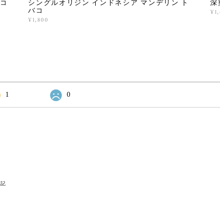
コ
シングルオリジン インドネシア マンデリン ト
深
バコ
¥1
¥1,800
1
0
表記